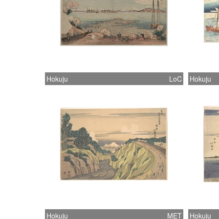
Hokuju
LoC
Hokuju
Hokuju
MET
Hokuju