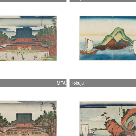
MFA
Hokuju