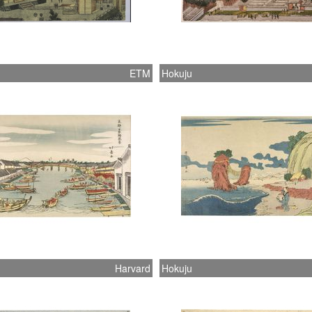
ETM
Hokuju
Harvard
Hokuju