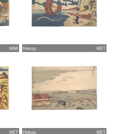
MAK
Hokuju
MET
MET
Hokuju
MET