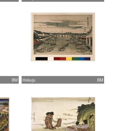
BM
Hokuju
BM