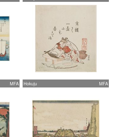
MFA
Hokuju
MFA