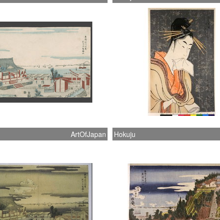
ArtOfJapan
Hokuju