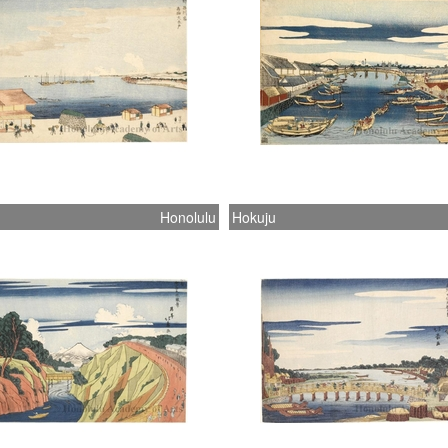
Honolulu
Hokuju