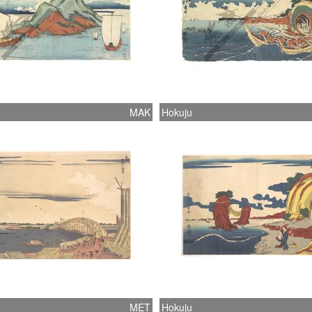
MAK
Hokuju
MET
Hokuju