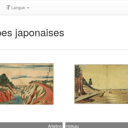
Langue
pes japonaises
Artelino
Hokuju