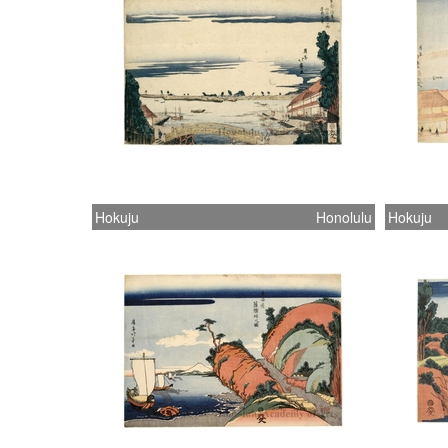
Hokuju
Honolulu
Hokuju