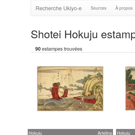
Recherche Ukiyo-e
Sources
À propos
Shotei Hokuju estam
90
estampes trouvées
Hokuju
Artelino
Hokuju