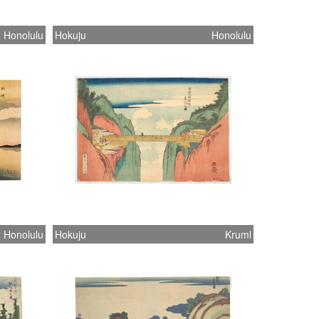
Honolulu
Hokuju
Honolulu
Honolulu
Hokuju
Kruml