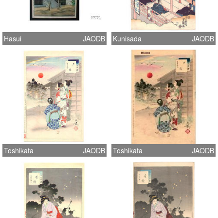
Hasui
JAODB
Kunisada
JAODB
Toshikata
JAODB
Toshikata
JAODB