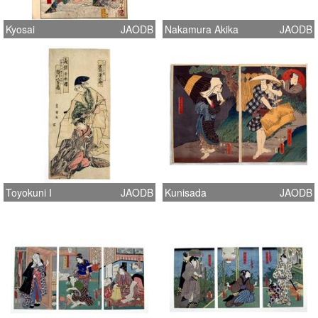
Kyosai
JAODB
Nakamura Akika
JAODB
Toyokuni I
JAODB
Kunisada
JAODB