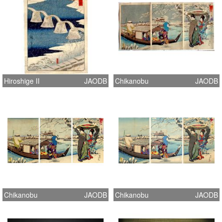
Hiroshige II
JAODB
Chikanobu
JAODB
Chikanobu
JAODB
Chikanobu
JAODB