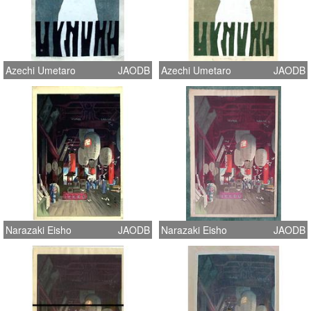
Azechi Umetaro
JAODB
Azechi Umetaro
JAODB
Narazaki Eisho
JAODB
Narazaki Eisho
JAODB