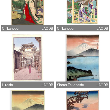
Chikanobu
JAODB
Chikanobu
JAODB
Hiroshi
JAODB
Shotei Takahashi
JAODB