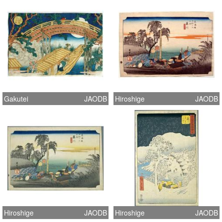
Gakutei
JAODB
Hiroshige
JAODB
Hiroshige
JAODB
Hiroshige
JAODB