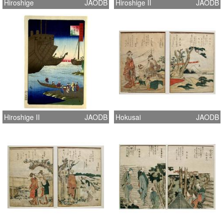
Hiroshige
JAODB
Hiroshige II
JAODB
Hiroshige II
JAODB
Hokusai
JAODB