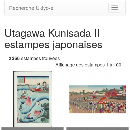
Recherche Ukiyo-e
Bascule
la
navigati
Utagawa Kunisada II
estampes japonaises
2 366
estampes trouvées
Affichage des estampes 1 à 100