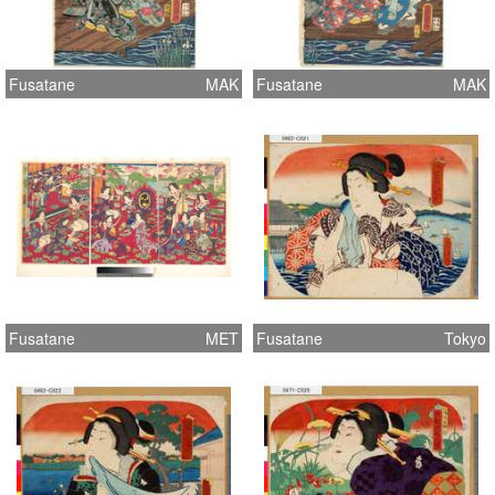
Fusatane
MAK
Fusatane
MAK
Fusatane
MET
Fusatane
Tokyo