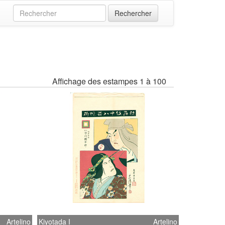
Affichage des estampes 1 à 100
Artelino
Kiyotada I
Artelino