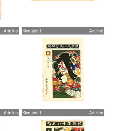
Artelino
Kiyotada I
Artelino
Artelino
Kiyotada I
Artelino