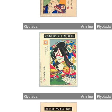
Kiyotada I
Artelino
Kiyotada 
Kiyotada I
Artelino
Kiyotada 