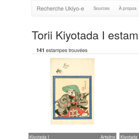
Recherche Ukiyo-e
Sources
À propos
Torii Kiyotada I esta
141
estampes trouvées
Kiyotada I
Artelino
Kiyotada 