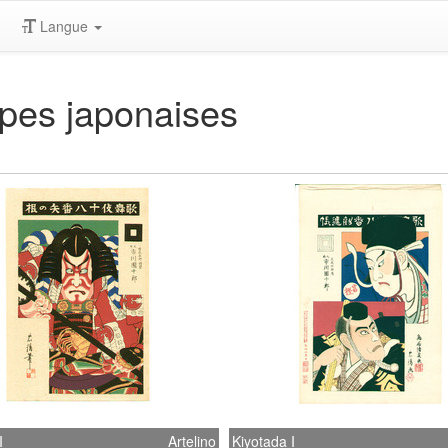
Langue
mpes japonaises
I
Artelino
Kiyotada I