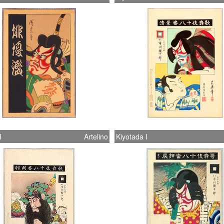
I
Artelino
Kiyotada I