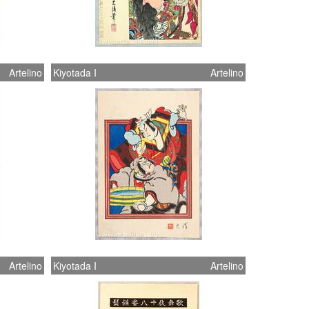
Artelino
Kiyotada I
Artelino
Artelino
Kiyotada I
Artelino