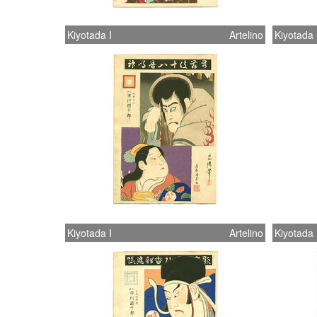
Kiyotada I
Artelino
Kiyotada 
Kiyotada I
Artelino
Kiyotada 