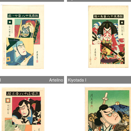
I
Artelino
Kiyotada I