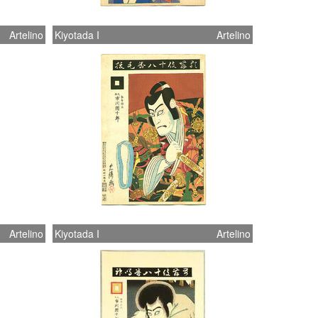
Artelino
Kiyotada I
Artelino
Artelino
Kiyotada I
Artelino