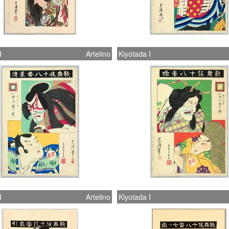
I
Artelino
Kiyotada I
I
Artelino
Kiyotada I