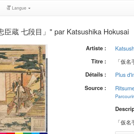
Langue
忠臣蔵 七段目」" par Katsushika Hokusai
Artiste :
Katsush
Titre :
「仮名
Détails :
Plus d'i
Source :
Ritsume
Parcourir
Descrip
「仮名