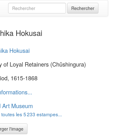
shika Hokusai
ika Hokusai
y of Loyal Retainers (Chûshingura)
iod, 1615-1868
nformations...
d Art Museum
 toutes les 5 233 estampes...
rger l'image