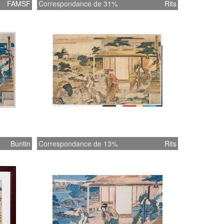
FAMSF
Correspondance de 31%
Rits
Buntin
Correspondance de 13%
Rits