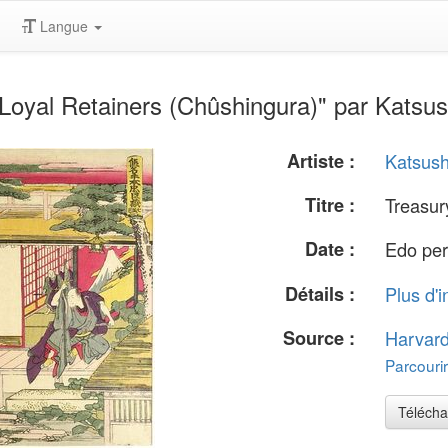
Langue
Loyal Retainers (Chûshingura)" par Katsu
Artiste :
Katsush
Titre :
Treasur
Date :
Edo per
Détails :
Plus d'i
Source :
Harvar
Parcourir
Télécha