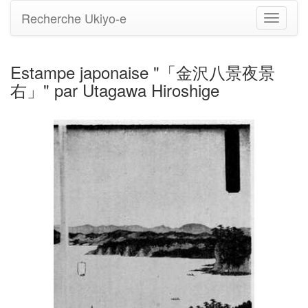
Recherche Ukiyo-e
Bascule
la
navigati
Estampe japonaise "「金沢八景夜景
右」" par Utagawa Hiroshige