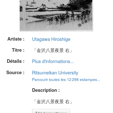
Artiste :
Utagawa Hiroshige
Titre :
「金沢八景夜景 右」
Détails :
Plus d'informations...
Source :
Ritsumeikan University
Parcourir toutes les 12 298 estampes...
Description :
「金沢八景夜景 右」