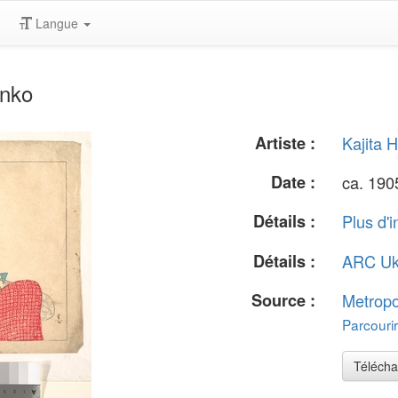
Langue
anko
Artiste :
Kajita 
Date :
ca. 190
Détails :
Plus d'i
Détails :
ARC Uk
Source :
Metropo
Parcourir
Télécha