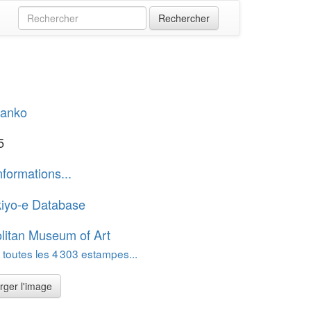
Hanko
5
nformations...
iyo-e Database
litan Museum of Art
 toutes les 4 303 estampes...
rger l'image