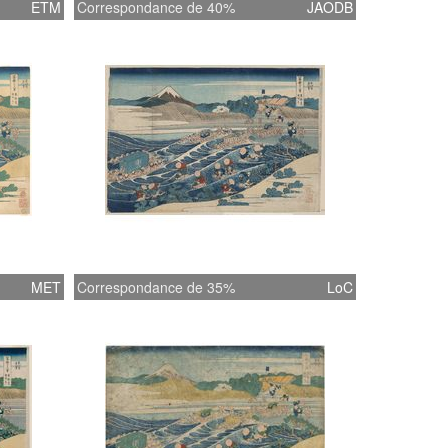
ETM
Correspondance de 40%
JAODB
MET
Correspondance de 35%
LoC