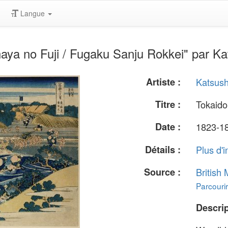
Langue
aya no Fuji / Fugaku Sanju Rokkei" par Ka
Artiste :
Katsush
Titre :
Tokaido
Date :
1823-18
Détails :
Plus d'i
Source :
British
Parcourir
Descrip