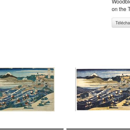
Woodblo
on the T
Télécha