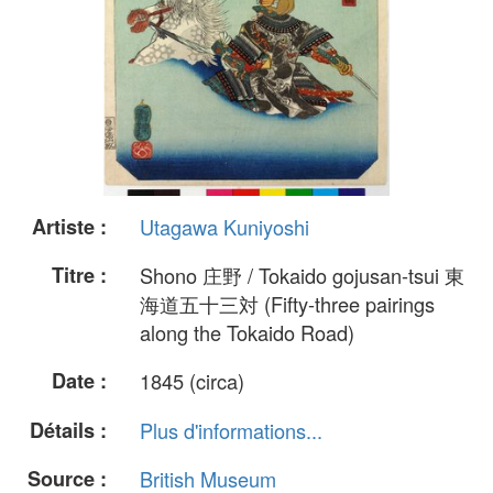
Artiste :
Utagawa Kuniyoshi
Titre :
Shono 庄野 / Tokaido gojusan-tsui 東
海道五十三対 (Fifty-three pairings
along the Tokaido Road)
Date :
1845 (circa)
Détails :
Plus d'informations...
Source :
British Museum