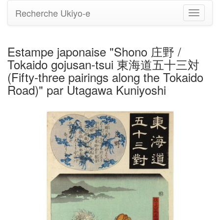
Recherche Ukiyo-e
Bascule
la
navigati
Estampe japonaise "Shono 庄野 /
Tokaido gojusan-tsui 東海道五十三対
(Fifty-three pairings along the Tokaido
Road)" par Utagawa Kuniyoshi