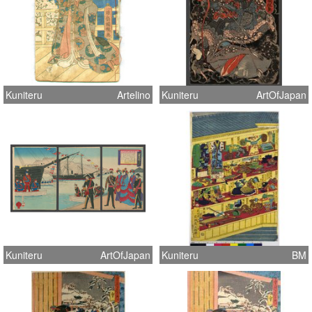
Kuniteru
Artelino
Kuniteru
ArtOfJapan
Kuniteru
ArtOfJapan
Kuniteru
BM