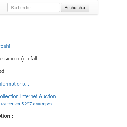
yoshi
ersimmon) in fall
ed
nformations...
ollection Internet Auction
 toutes les 5 297 estampes...
tion :