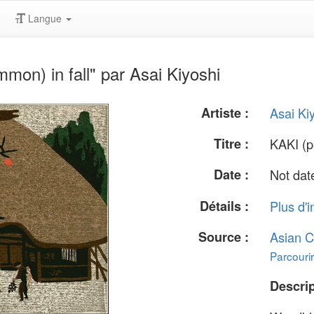
Langue
mon) in fall" par Asai Kiyoshi
Artiste :
Asai Ki
Titre :
KAKI (p
Date :
Not dat
Détails :
Plus d'i
Source :
Asian C
Parcourir
Descrip