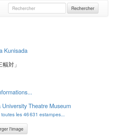
a Kunisada
三幅対」
nformations...
 University Theatre Museum
 toutes les 46 631 estampes...
rger l'image