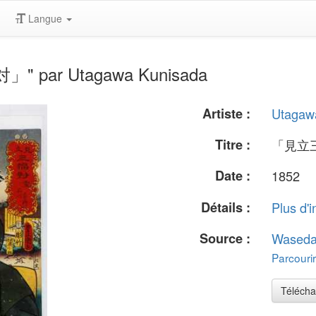
Langue
」" par Utagawa Kunisada
Artiste :
Utagaw
Titre :
「見立
Date :
1852
Détails :
Plus d'i
Source :
Waseda
Parcourir
Télécha