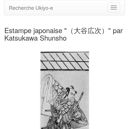
Recherche Ukiyo-e
Bascule
la
navigati
Estampe japonaise "（大谷広次）" par
Katsukawa Shunsho