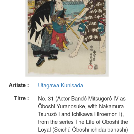
Artiste :
Utagawa Kunisada
Titre :
No. 31 (Actor Bandô Mitsugorô IV as
Ôboshi Yuranosuke, with Nakamura
Tsuruzô I and Ichikawa Hiroemon I),
from the series The Life of Ôboshi the
Loyal (Seichû Ôboshi ichidai banashi)