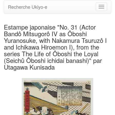
Recherche Ukiyo-e
Bascule
la
navigati
Estampe japonaise "No. 31 (Actor
Bandô Mitsugorô IV as Ôboshi
Yuranosuke, with Nakamura Tsuruzô I
and Ichikawa Hiroemon I), from the
series The Life of Ôboshi the Loyal
(Seichû Ôboshi ichidai banashi)" par
Utagawa Kunisada