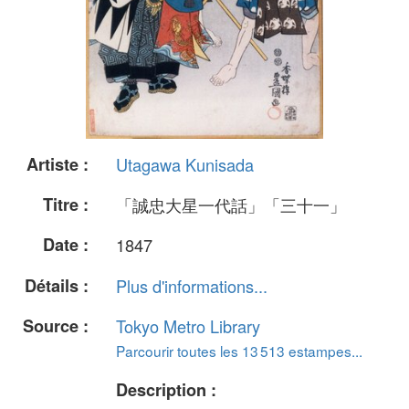
Artiste :
Utagawa Kunisada
Titre :
「誠忠大星一代話」「三十一」
Date :
1847
Détails :
Plus d'informations...
Source :
Tokyo Metro Library
Parcourir toutes les 13 513 estampes...
Description :