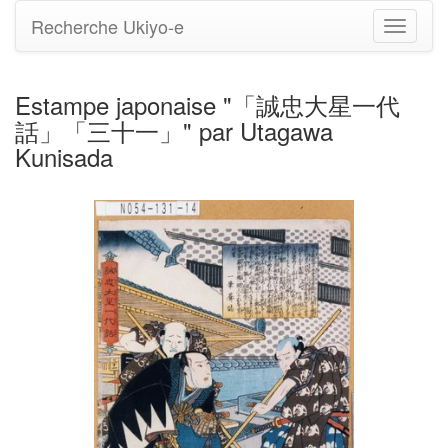
Recherche Ukiyo-e
Bascule
la
navigati
Estampe japonaise "「誠忠大星一代
話」「三十一」" par Utagawa
Kunisada