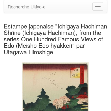
Recherche Ukiyo-e
Bascule
la
navigati
Estampe japonaise "Ichigaya Hachiman
Shrine (Ichigaya Hachiman), from the
series One Hundred Famous Views of
Edo (Meisho Edo hyakkei)" par
Utagawa Hiroshige