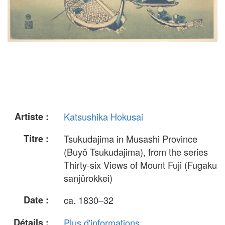
Artiste :
Katsushika Hokusai
Titre :
Tsukudajima in Musashi Province
(Buyô Tsukudajima), from the series
Thirty-six Views of Mount Fuji (Fugaku
sanjûrokkei)
Date :
ca. 1830–32
Détails :
Plus d'informations...