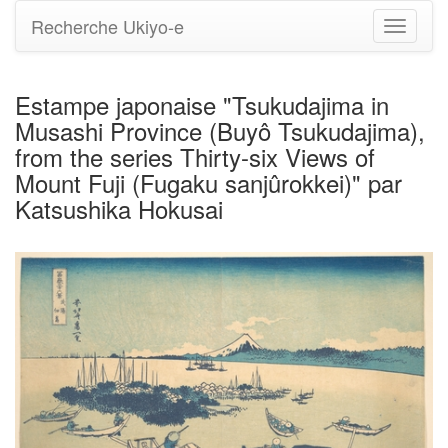
Recherche Ukiyo-e
Bascule
la
navigati
Estampe japonaise "Tsukudajima in
Musashi Province (Buyô Tsukudajima),
from the series Thirty-six Views of
Mount Fuji (Fugaku sanjûrokkei)" par
Katsushika Hokusai