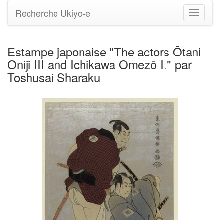
Recherche Ukiyo-e
Bascule
la
navigati
Estampe japonaise "The actors Ōtani
Oniji III and Ichikawa Omezō I." par
Toshusai Sharaku