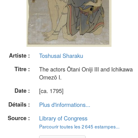
Artiste :
Toshusai Sharaku
Titre :
The actors Ōtani Oniji III and Ichikawa
Omezō I.
Date :
[ca. 1795]
Détails :
Plus d'informations...
Source :
Library of Congress
Parcourir toutes les 2 645 estampes...