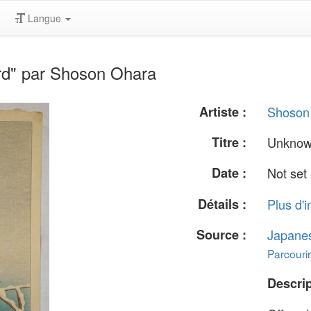
Langue
rd" par Shoson Ohara
Artiste :
Shoson
Titre :
Unknow
Date :
Not set
Détails :
Plus d'i
Source :
Japane
Parcourir
Descrip