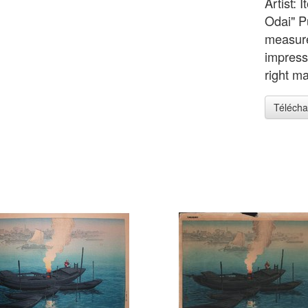
Artist: 
Odai" P
measure
impressi
right ma
Télécha