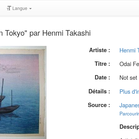
Langue
in Tokyo" par Henmi Takashi
Artiste :
Henmi 
Titre :
Odai Fe
Date :
Not set
Détails :
Plus d'i
Source :
Japane
Parcourir
Descrip