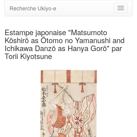
Recherche Ukiyo-e
Bascule
la
navigati
Estampe japonaise "Matsumoto
Köshirö as Ötomo no Yamanushi and
Ichikawa Danzö as Hanya Gorö" par
Torii Kiyotsune