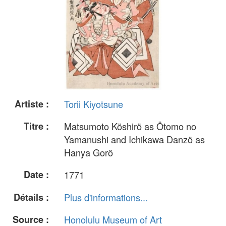
Artiste :
Torii Kiyotsune
Titre :
Matsumoto Köshirö as Ötomo no
Yamanushi and Ichikawa Danzö as
Hanya Gorö
Date :
1771
Détails :
Plus d'informations...
Source :
Honolulu Museum of Art