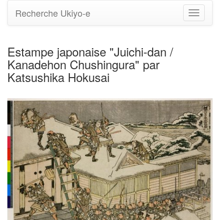
Recherche Ukiyo-e
Bascule
la
navigati
Estampe japonaise "Juichi-dan /
Kanadehon Chushingura" par
Katsushika Hokusai