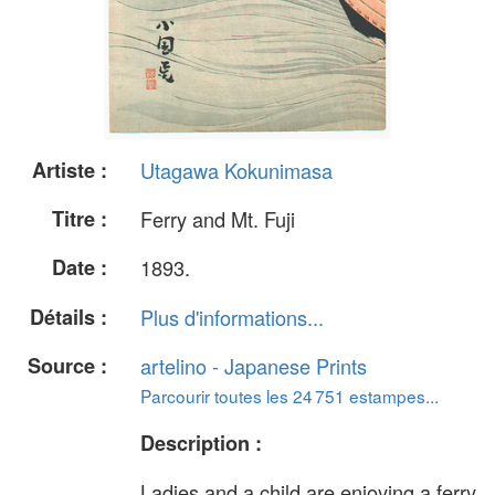
Artiste :
Utagawa Kokunimasa
Titre :
Ferry and Mt. Fuji
Date :
1893.
Détails :
Plus d'informations...
Source :
artelino - Japanese Prints
Parcourir toutes les 24 751 estampes...
Description :
Ladies and a child are enjoying a ferry