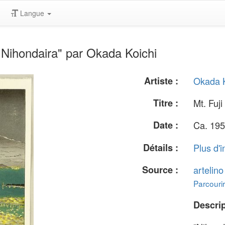
Langue
 Nihondaira" par Okada Koichi
Artiste :
Okada K
Titre :
Mt. Fuj
Date :
Ca. 195
Détails :
Plus d'i
Source :
artelin
Parcourir
Descrip