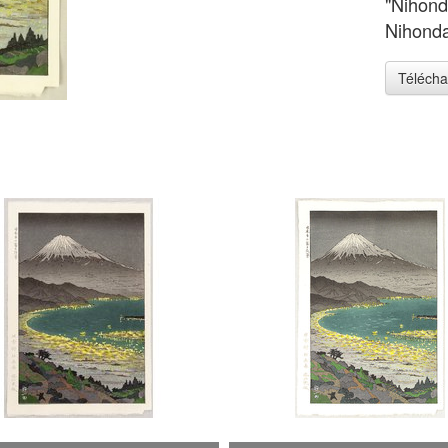
"Nihonda
Nihondai
Télécha