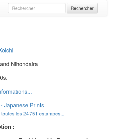
oichi
i and Nihondaira
0s.
nformations...
o - Japanese Prints
 toutes les 24 751 estampes...
tion :