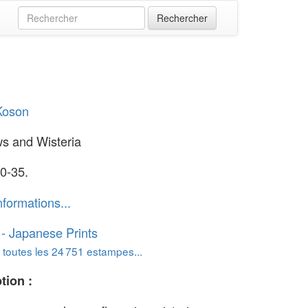
Koson
s and Wisteria
0-35.
nformations...
o - Japanese Prints
 toutes les 24 751 estampes...
tion :