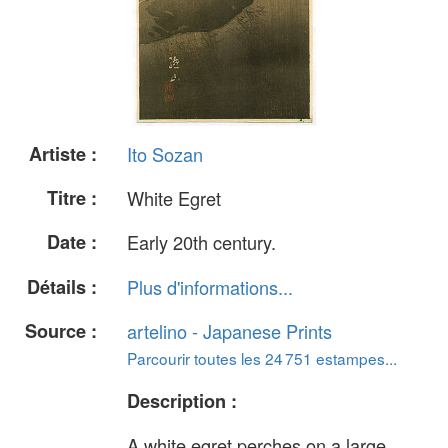
Artiste :
Ito Sozan
Titre :
White Egret
Date :
Early 20th century.
Détails :
Plus d'informations...
Source :
artelino - Japanese Prints
Parcourir toutes les 24 751 estampes...
Description :
A white egret perches on a large