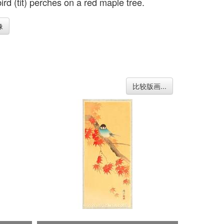
ird (tit) perches on a red maple tree.
像
比较版画...