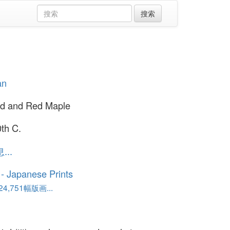
an
rd and Red Maple
0th C.
..
o - Japanese Prints
,751幅版画...