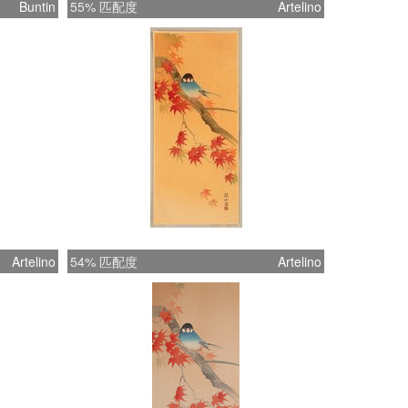
Buntin
55% 匹配度
Artelino
Artelino
54% 匹配度
Artelino