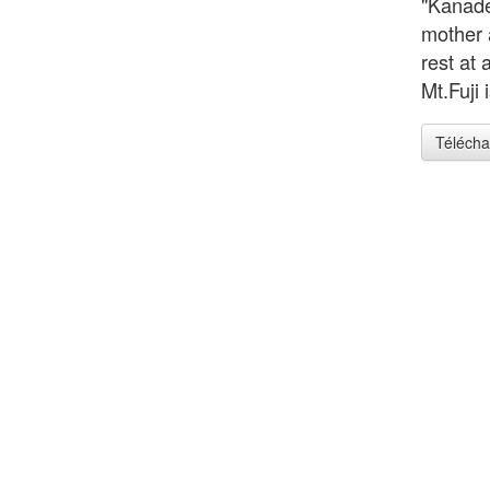
"Kanade
mother a
rest at
Mt.Fuji 
Télécha