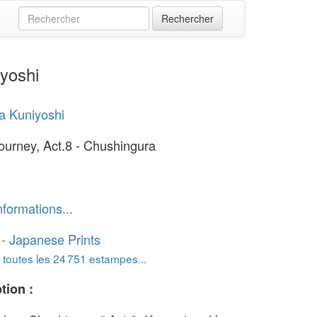
yoshi
a Kuniyoshi
Journey, Act.8 - Chushingura
nformations...
o - Japanese Prints
 toutes les 24 751 estampes...
tion :