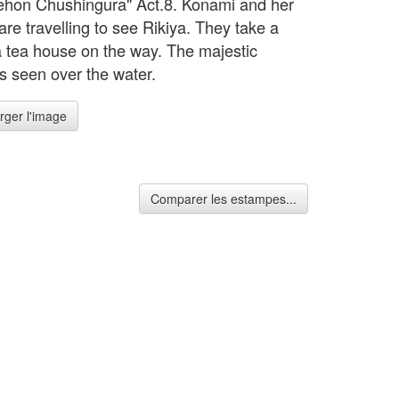
hon Chushingura" Act.8. Konami and her
re travelling to see Rikiya. They take a
 a tea house on the way. The majestic
is seen over the water.
rger l'image
Comparer les estampes...