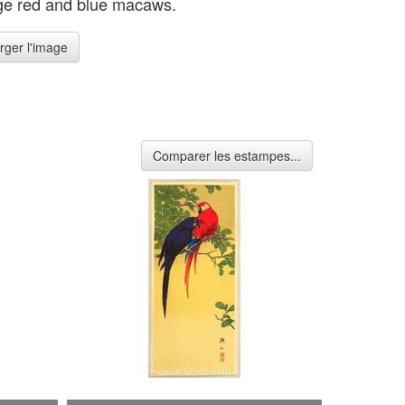
ge red and blue macaws.
rger l'image
Comparer les estampes...