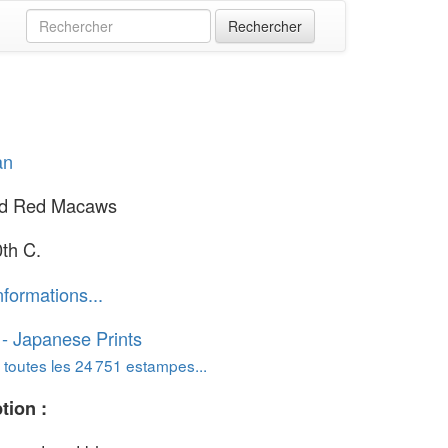
an
nd Red Macaws
0th C.
nformations...
o - Japanese Prints
 toutes les 24 751 estampes...
tion :