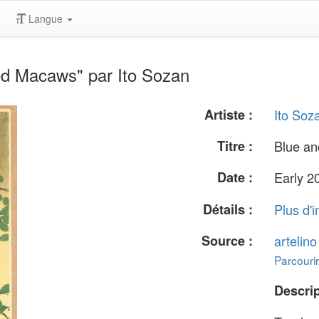
Langue
ed Macaws" par Ito Sozan
Artiste :
Ito Soz
Titre :
Blue a
Date :
Early 2
Détails :
Plus d'i
Source :
artelin
Parcourir
Descrip