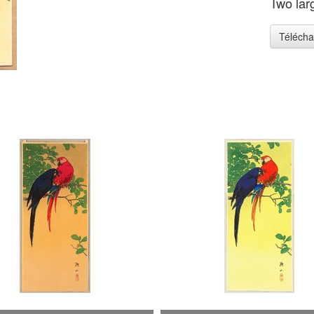
Two lar
Télécha