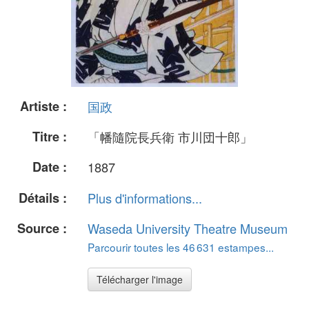
Artiste :
国政
Titre :
「幡隨院長兵衛 市川団十郎」
Date :
1887
Détails :
Plus d'informations...
Source :
Waseda University Theatre Museum
Parcourir toutes les 46 631 estampes...
Télécharger l'image