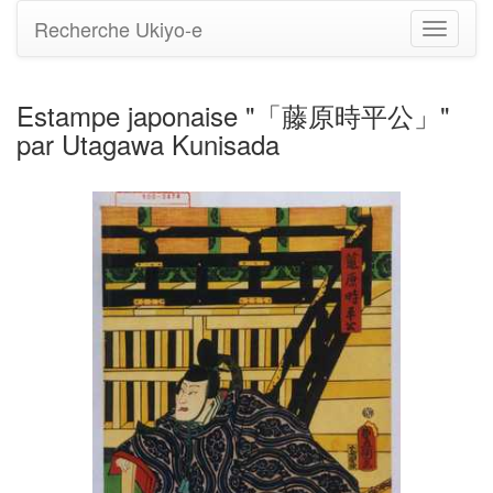
Recherche Ukiyo-e
Bascule
la
navigati
Estampe japonaise "「藤原時平公」"
par Utagawa Kunisada