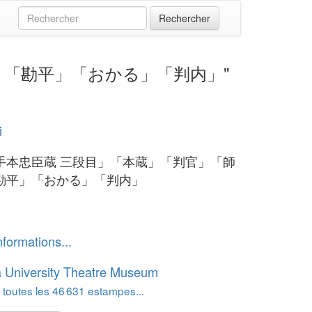
「師直」「勘平」「おかる」「判内」"
i
手本忠臣蔵 三段目」「本蔵」「判官」「師
勘平」「おかる」「判内」
nformations...
 University Theatre Museum
 toutes les 46 631 estampes...