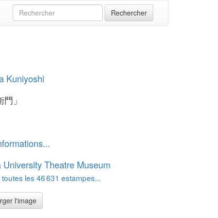
a Kuniyoshi
衛門」
nformations...
 University Theatre Museum
 toutes les 46 631 estampes...
rger l'image