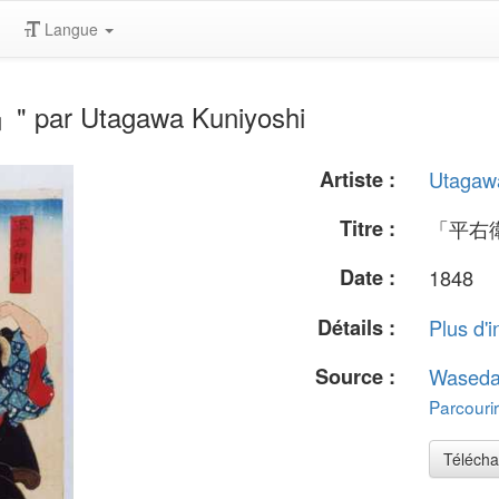
Langue
 par Utagawa Kuniyoshi
Artiste :
Utagaw
Titre :
「平右
Date :
1848
Détails :
Plus d'i
Source :
Waseda
Parcourir
Télécha