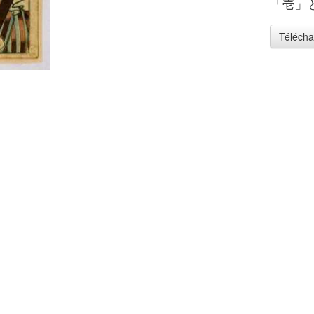
「壱」
Télécha