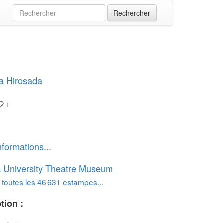
a Hirosada
つ」
nformations...
 University Theatre Museum
 toutes les 46 631 estampes...
tion :