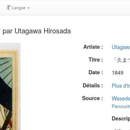
Langue
par Utagawa Hirosada
Artiste :
Utagaw
Titre :
「久ま
Date :
1849
Détails :
Plus d'i
Source :
Waseda
Parcourir
Descrip