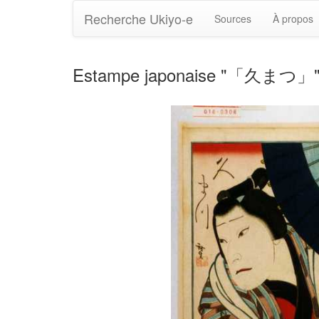
Recherche Ukiyo-e
Sources
À propos
Estampe japonaise "「久まつ」" 