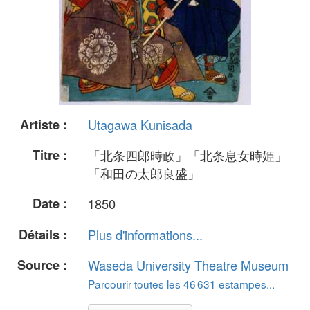
Artiste :
Utagawa Kunisada
Titre :
「北条四郎時政」「北条息女時姫」
「和田の太郎良盛」
Date :
1850
Détails :
Plus d'informations...
Source :
Waseda University Theatre Museum
Parcourir toutes les 46 631 estampes...