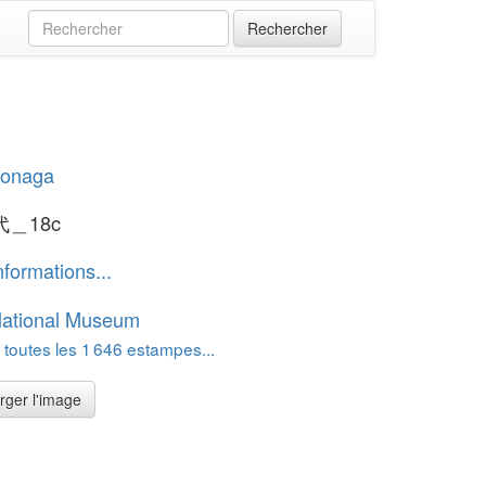
iyonaga
＿18c
nformations...
National Museum
 toutes les 1 646 estampes...
rger l'image