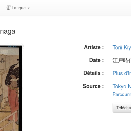
Langue
onaga
Artiste :
Torii K
Date :
江戸時代
Détails :
Plus d'i
Source :
Tokyo 
Parcourir
Télécha