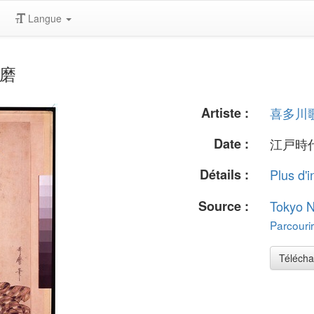
Langue
歌磨
Artiste :
喜多川
Date :
江戸時代
Détails :
Plus d'i
Source :
Tokyo 
Parcourir
Télécha