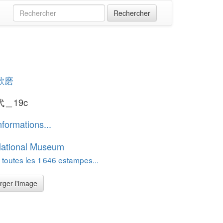
歌磨
＿19c
nformations...
National Museum
 toutes les 1 646 estampes...
rger l'image