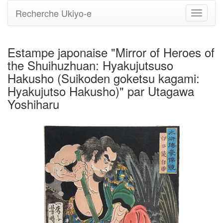
Recherche Ukiyo-e
Bascule
la
navigati
Estampe japonaise "Mirror of Heroes of
the Shuihuzhuan: Hyakujutsuso
Hakusho (Suikoden goketsu kagami:
Hyakujutso Hakusho)" par Utagawa
Yoshiharu