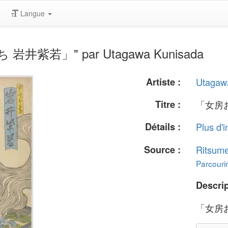
Langue
ち 岩井紫若」" par Utagawa Kunisada
Artiste :
Utagaw
Titre :
「女房
Détails :
Plus d'i
Source :
Ritsume
Parcourir
Descrip
「女房