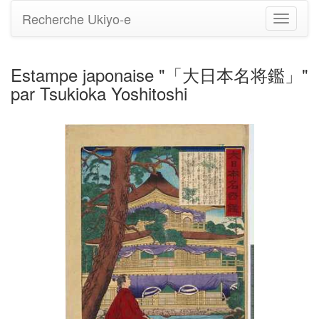
Recherche Ukiyo-e
Bascule
la
navigati
Estampe japonaise "「大日本名将鑑」"
par Tsukioka Yoshitoshi