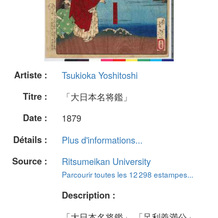
Artiste :
Tsukioka Yoshitoshi
Titre :
「大日本名将鑑」
Date :
1879
Détails :
Plus d'informations...
Source :
Ritsumeikan University
Parcourir toutes les 12 298 estampes...
Description :
「大日本名将鑑」 「足利義満公」