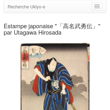
Recherche Ukiyo-e
Bascule
la
navigati
Estampe japonaise "「高名武勇伝」"
par Utagawa Hirosada