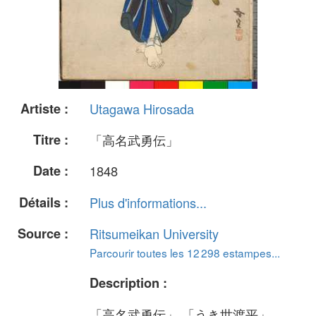
Artiste :
Utagawa Hirosada
Titre :
「高名武勇伝」
Date :
1848
Détails :
Plus d'informations...
Source :
Ritsumeikan University
Parcourir toutes les 12 298 estampes...
Description :
「高名武勇伝」 「うき世渡平」