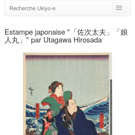
Recherche Ukiyo-e
Bascule
la
navigati
Estampe japonaise "「佐次太夫」「娘
人丸」" par Utagawa Hirosada