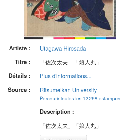
Artiste :
Utagawa Hirosada
Titre :
「佐次太夫」「娘人丸」
Détails :
Plus d'informations...
Source :
Ritsumeikan University
Parcourir toutes les 12 298 estampes...
Description :
「佐次太夫」「娘人丸」