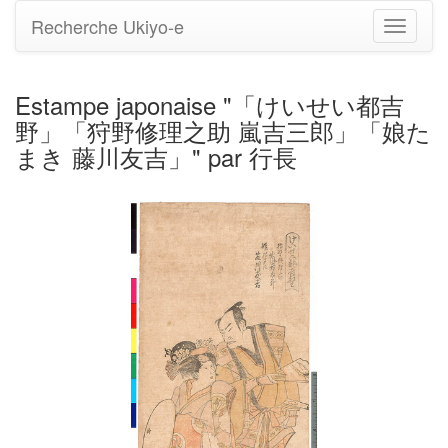
Recherche Ukiyo-e
Bascule
la
navigati
Estampe japonaise "「けいせい都吉
野」「狩野修理之助 嵐吉三郎」「娘た
まき 藤川友吉」" par 行長