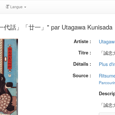
Langue
星一代話」「廿一」" par Utagawa Kunisada
Artiste :
Utagaw
Titre :
「誠忠
Détails :
Plus d'i
Source :
Ritsume
Parcourir
Descrip
「誠忠