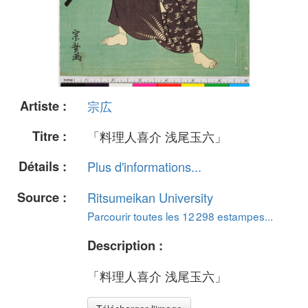
Artiste :
宗広
Titre :
「料理人喜介 浅尾玉六」
Détails :
Plus d'informations...
Source :
Ritsumeikan University
Parcourir toutes les 12 298 estampes...
Description :
「料理人喜介 浅尾玉六」