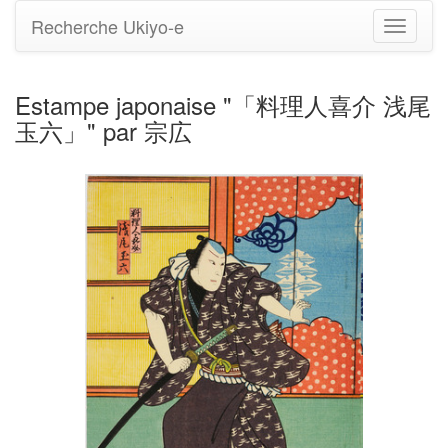
Recherche Ukiyo-e
Bascule
la
navigati
Estampe japonaise "「料理人喜介 浅尾
玉六」" par 宗広