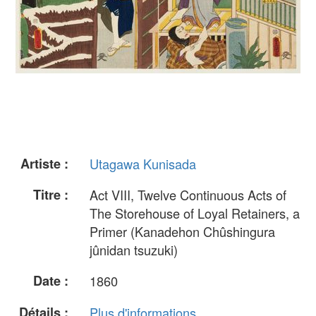
Artiste :
Utagawa Kunisada
Titre :
Act VIII, Twelve Continuous Acts of
The Storehouse of Loyal Retainers, a
Primer (Kanadehon Chûshingura
jûnidan tsuzuki)
Date :
1860
Détails :
Plus d'informations...