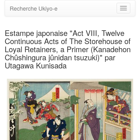
Recherche Ukiyo-e
Bascule
la
navigati
Estampe japonaise "Act VIII, Twelve
Continuous Acts of The Storehouse of
Loyal Retainers, a Primer (Kanadehon
Chûshingura jûnidan tsuzuki)" par
Utagawa Kunisada