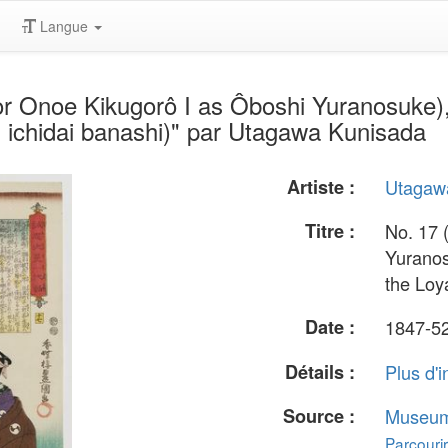
Langue
r Onoe Kikugorô I as Ôboshi Yuranosuke), 
 ichidai banashi)" par Utagawa Kunisada
Artiste :
Utagaw
Titre :
No. 17 
Yuranos
the Loy
Date :
1847-5
Détails :
Plus d'i
Source :
Museum 
Parcourir