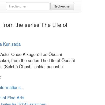
from the series The Life of
a Kunisada
(Actor Onoe Kikugorô I as Ôboshi
uke), from the series The Life of Ôboshi
al (Seichû Ôboshi ichidai banashi)
2
nformations...
of Fine Arts
 toutes les 37 045 estampes...