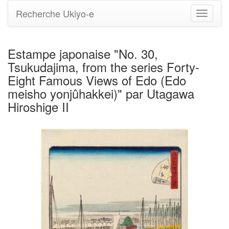
Recherche Ukiyo-e
Bascule
la
navigati
Estampe japonaise "No. 30,
Tsukudajima, from the series Forty-
Eight Famous Views of Edo (Edo
meisho yonjûhakkei)" par Utagawa
Hiroshige II